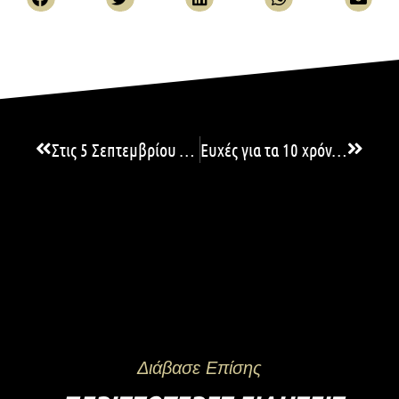
Στις 5 Σεπτεμβρίου η Νο1 Σχολή Τερματοφυλάκων επιστρέφει για 11η σεζόν!
Ευχές για τα 10 χρόνια της AGA από 29 σπουδαίους προπονητές! (video)
Διάβασε Επίσης