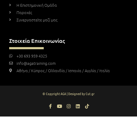
Η Επιστημονική Ομάδα
Παροχές
Συνεργαστείτε μαζί μας
Στοιχεία Επικοινωνίας
+30 693 959 4325
info@agatraining.com
Αθήνα / Κύπρος / Ολλανδία / Ισπανία / Αγγλία / Ιταλία
© Copyright AGA | Designed by Cut.gr