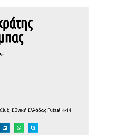
κράτης
μπας
ς:
 Club, Εθνική Ελλάδας Futsal Κ-14