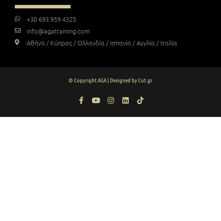
+30 693 959 4325
info@agatraining.com
Αθήνα / Κύπρος / Ολλανδία / Ισπανία / Αγγλία / Ιταλία
© Copyright AGA | Designed by Cut.gr