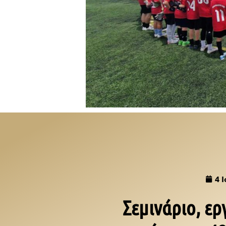
4 
Σεμινάριο, ερ