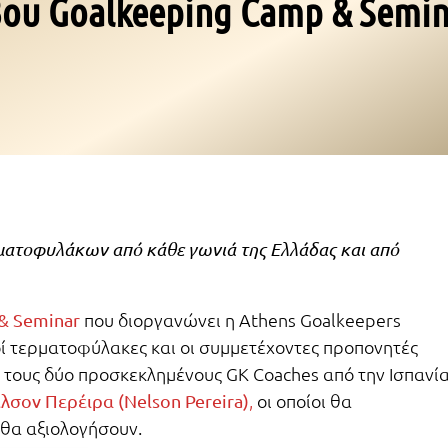
3ου Goalkeeping Camp & Semin
ματοφυλάκων από κάθε γωνιά της Ελλάδας και από
που διοργανώνει η Athens Goalkeepers
& Seminar
ροί τερματοφύλακες και οι συμμετέχοντες προπονητές
τους δύο προσκεκλημένους GK Coaches από την Ισπανί
,
οι οποίοι θα
λσον Περέιρα (Nelson Pereira)
 θα αξιολογήσουν.