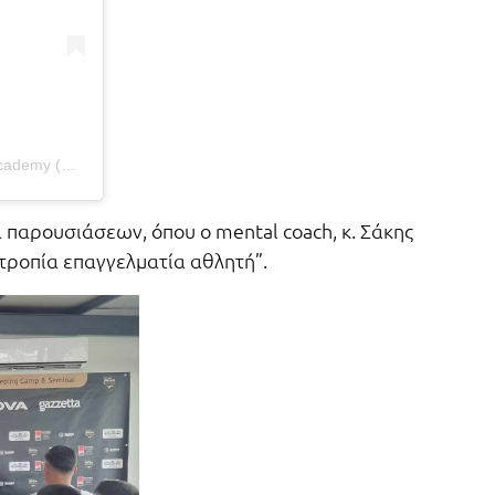
Η δημοσίευση κοινοποιήθηκε από το χρήστη Athens Goalkeepers Academy (@athens_goalkeepers_academy)
παρουσιάσεων, όπου ο mental coach, κ. Σάκης
οτροπία επαγγελματία αθλητή”.