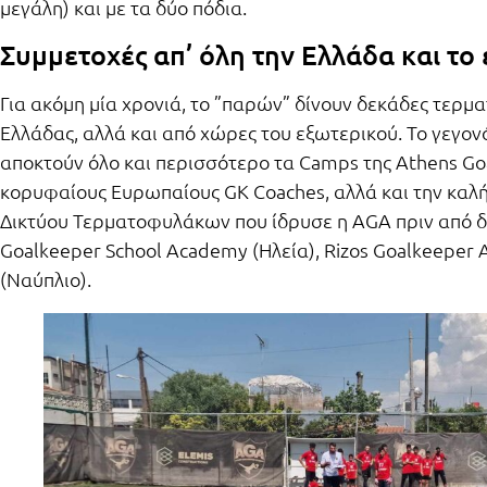
μεγάλη) και με τα δύο πόδια.
Συμμετοχές απ’ όλη την Ελλάδα και το
Για ακόμη μία χρονιά, το ”παρών” δίνουν δεκάδες τερμ
Ελλάδας, αλλά και από χώρες του εξωτερικού. Το γεγο
αποκτούν όλο και περισσότερο τα Camps της Athens G
κορυφαίους Ευρωπαίους GK Coaches, αλλά και την καλή
Δικτύου Τερματοφυλάκων που ίδρυσε η AGA πριν από δ
Goalkeeper School Academy (Ηλεία), Rizos Goalkeeper 
(Ναύπλιο).