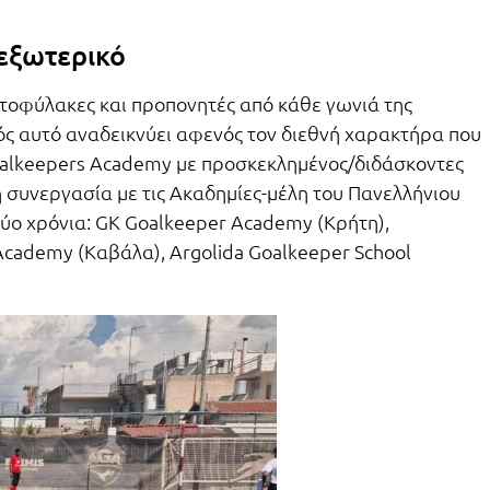
 εξωτερικό
ατοφύλακες και προπονητές από κάθε γωνιά της
νός αυτό αναδεικνύει αφενός τον διεθνή χαρακτήρα που
oalkeepers Academy με προσκεκλημένος/διδάσκοντες
 συνεργασία με τις Ακαδημίες-μέλη του Πανελλήνιου
ύο χρόνια: GK Goalkeeper Academy (Κρήτη),
Academy (Καβάλα), Argolida Goalkeeper School