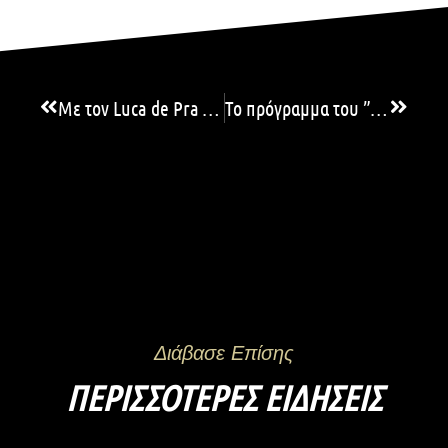
Με τον Luca de Pra της Τζένοα το ”3ο Πανελλήνιο Camp Τερματοφυλάκων & Προπονητών” στις 27-30 Δεκεμβρίου 2023 – Online εγγραφές
Το πρόγραμμα του ”3ου Πανελλήνιου Camp Τερματοφυλάκων & Προπονητών”
Διάβασε Επίσης
ΠΕΡΙΣΣΌΤΕΡΕΣ ΕΙΔΉΣΕΙΣ